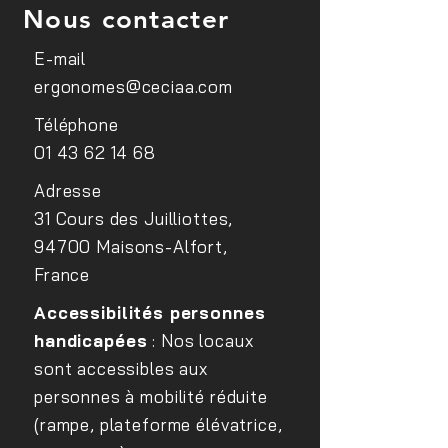
Nous contacter
E-mail
ergonomes@ceciaa.com
Conférence sur le
Sensibilisation d
Téléphone
handicap visuel au sein du
médecins du trav
01 43 62 14 68
site EDF Lab Paris Saclay
FIPHFP
Adresse
31 Cours des Juilliottes,
94700 Maisons-Alfort,
France
Accessibilités personnes
handicapées
: Nos locaux
sont accessibles aux
personnes à mobilité réduite
(rampe, plateforme élévatrice,