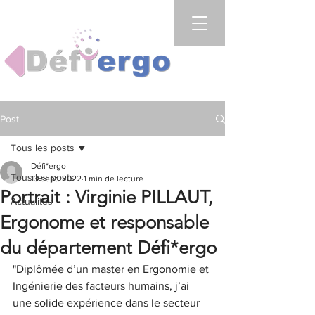
Post
Tous les posts
Défi*ergo
Tous les posts
13 sept. 2022
1 min de lecture
Portrait : Virginie PILLAUT,
Actualités
Ergonome et responsable
du département Défi*ergo
"Diplômée d’un master en Ergonomie et 
Ingénierie des facteurs humains, j’ai 
une solide expérience dans le secteur 