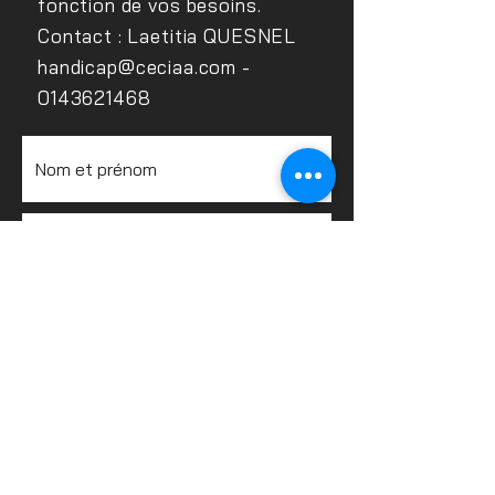
fonction de vos besoins.
Contact : Laetitia QUESNEL
handicap@ceciaa.com
-
0143621468
Envoyer