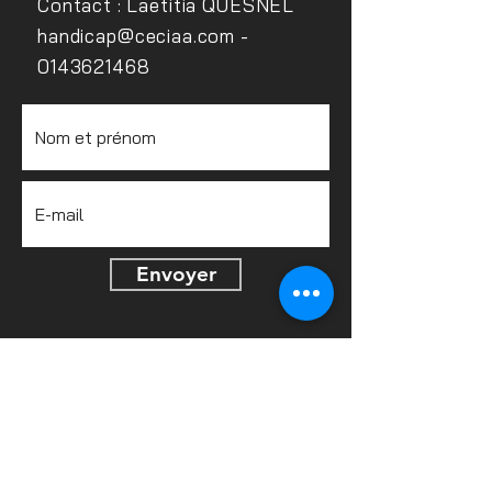
Contact : Laetitia QUESNEL
handicap@ceciaa.com
-
0143621468
Envoyer