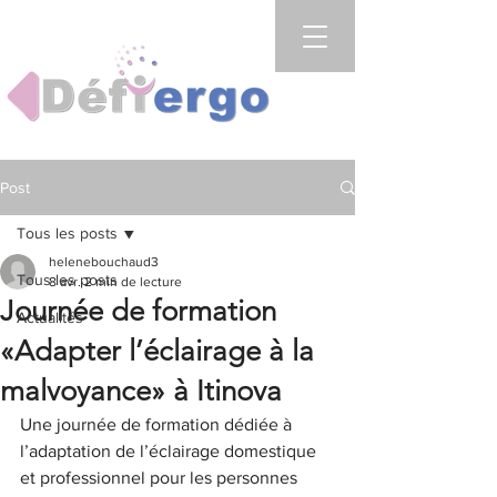
Post
Tous les posts
helenebouchaud3
Tous les posts
8 avr.
2 min de lecture
Journée de formation
Actualités
«Adapter l’éclairage à la
malvoyance» à Itinova
Une journée de formation dédiée à 
l’adaptation de l’éclairage domestique 
et professionnel pour les personnes 