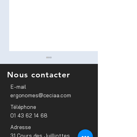
Nous contacter
E-mail
ergonomes@ceciaa.com
Sensibilisation des
29e Semaine Eu
Téléphone
médecins du travail du
pour l’Emploi de
01 43 62 14 68
FIPHFP
Personnes Hand
SEEPH2025
Adresse
31 Cours des Juilliottes,