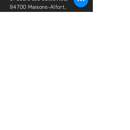
94700 Maisons-Alfort,
France
Accessibilités personnes
handicapées
: Nos locaux
sont accessibles aux
personnes à mobilité réduite
(rampe, plateforme élévatrice,
ascenseur)
Si vous avez besoin
d’aménagements spécifiques
pour accéder à nos locaux,
merci de nous contacter, le
référent handicap se chargera
de prendre des mesures
nécessaires pour faciliter