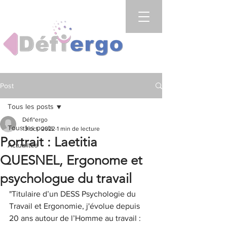
Post
Tous les posts
Défi*ergo
Tous les posts
13 oct. 2022
1 min de lecture
Portrait : Laetitia
Actualités
QUESNEL, Ergonome et
psychologue du travail
"Titulaire d’un DESS Psychologie du 
Travail et Ergonomie, j'évolue depuis 
20 ans autour de l’Homme au travail : 