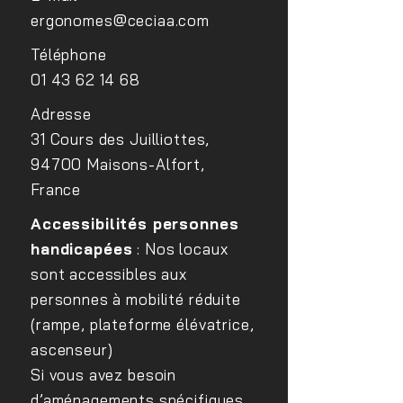
ergonomes@ceciaa.com
Conférence sur le
Sensibilisation d
Téléphone
handicap visuel au sein du
médecins du trav
01 43 62 14 68
site EDF Lab Paris Saclay
FIPHFP
Adresse
31 Cours des Juilliottes,
94700 Maisons-Alfort,
France
Accessibilités personnes
handicapées
: Nos locaux
sont accessibles aux
personnes à mobilité réduite
(rampe, plateforme élévatrice,
ascenseur)
Si vous avez besoin
d’aménagements spécifiques