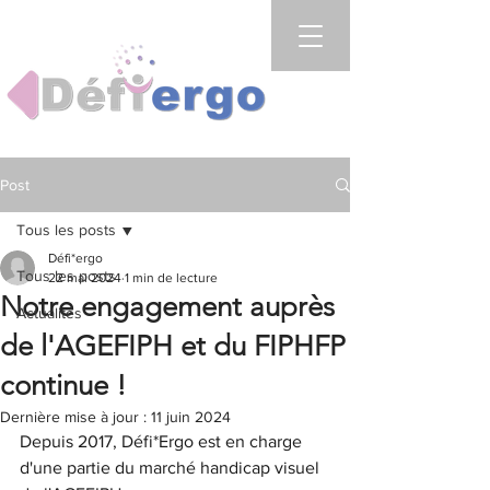
Post
Tous les posts
Défi*ergo
Tous les posts
22 mai 2024
1 min de lecture
Notre engagement auprès
Actualités
de l'AGEFIPH et du FIPHFP
continue !
Dernière mise à jour :
11 juin 2024
Depuis 2017, Défi*Ergo est en charge 
d'une partie du marché handicap visuel 