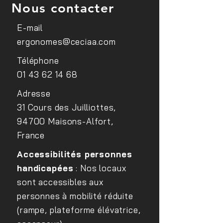
Nous contacter
E-mail
ergonomes@ceciaa.com
Conférence sur le
Sensibilisation d
Téléphone
handicap visuel au sein du
médecins du trav
01 43 62 14 68
site EDF Lab Paris Saclay
FIPHFP
Adresse
31 Cours des Juilliottes,
94700 Maisons-Alfort,
France
Accessibilités personnes
handicapées
: Nos locaux
sont accessibles aux
personnes à mobilité réduite
(rampe, plateforme élévatrice,