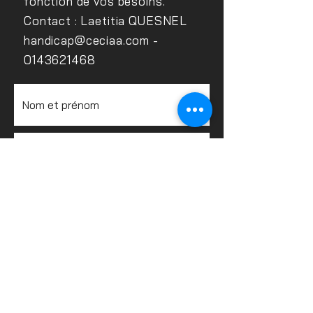
fonction de vos besoins.
Contact : Laetitia QUESNEL
handicap@ceciaa.com
-
0143621468
Envoyer