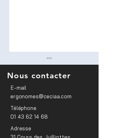
Nous contacter
E-mail
ergonomes@ceciaa.com
Conférence sur le
Sensibilisation d
Téléphone
handicap visuel au sein du
médecins du trav
01 43 62 14 68
site EDF Lab Paris Saclay
FIPHFP
Adresse
31 Cours des Juilliottes,