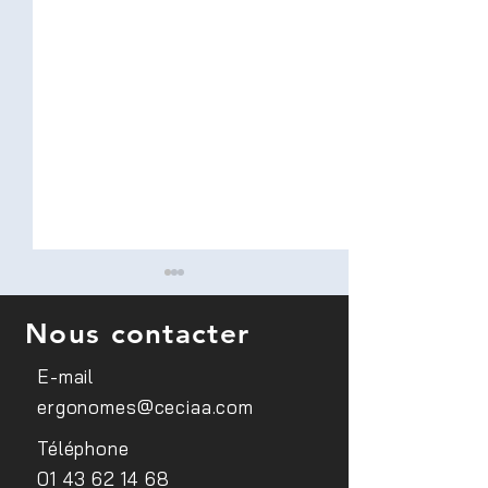
Nous contacter
E-mail
ergonomes@ceciaa.com
Conférence sur le
Sensibilisation d
Téléphone
handicap visuel au sein du
médecins du trav
01 43 62 14 68