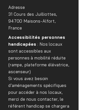
site EDF Lab Paris Saclay
FIPHFP
Adresse
31 Cours des Juilliottes,
94700 Maisons-Alfort,
France
Accessibilités personnes
handicapées
: Nos locaux
sont accessibles aux
personnes à mobilité réduite
(rampe, plateforme élévatrice,
ascenseur)
Si vous avez besoin
d’aménagements spécifiques
pour accéder à nos locaux,
merci de nous contacter, le
référent handicap se chargera