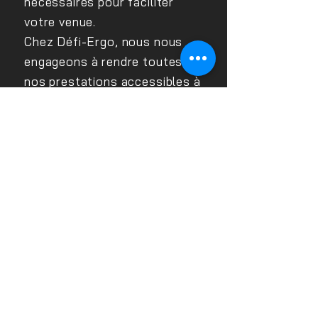
nécessaires pour faciliter
votre venue.
Chez Défi-Ergo, nous nous
engageons à rendre toutes
nos prestations accessibles à
toutes et tous.
Un référent handicap est à
votre écoute pour étudier les
adaptations possibles en
fonction de vos besoins.
Contact : Laetitia QUESNEL
handicap@ceciaa.com
-
0143621468