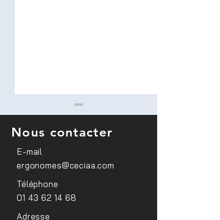
Nous contacter
E-mail
ergonomes@ceciaa.com
Conférence sur le
Sensibilisation d
Téléphone
handicap visuel au sein du
médecins du trav
01 43 62 14 68
site EDF Lab Paris Saclay
FIPHFP
Adresse