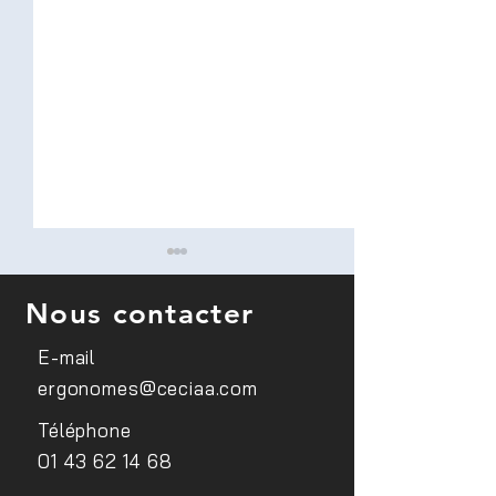
Nous contacter
E-mail
ergonomes@ceciaa.com
Conférence sur le
Sensibilisation d
Téléphone
handicap visuel au sein du
médecins du trav
01 43 62 14 68
site EDF Lab Paris Saclay
FIPHFP